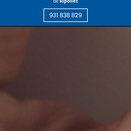
de
Ripollet
931 838 829