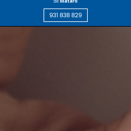
de
Mataró
931 838 829