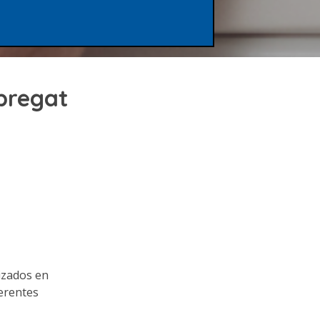
obregat
izados en
erentes