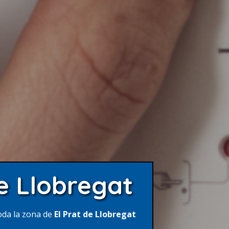
de Llobregat
oda la zona de
El Prat de Llobregat