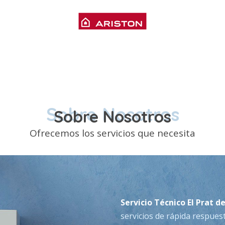
Sobre Nosotros
Sobre Nosotros
Ofrecemos los servicios que necesita
Servicio Técnico El Prat d
servicios de rápida respuest
problemas en
Calderas, C