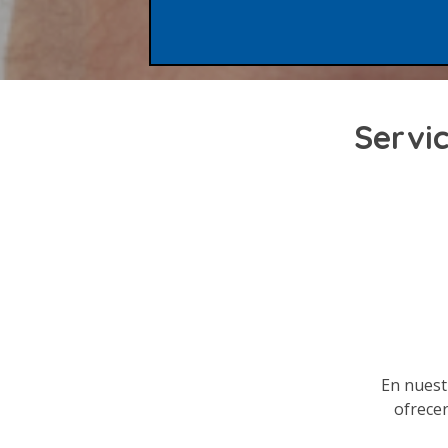
Servic
En nues
ofrece