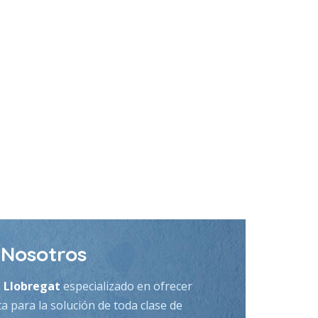
Nosotros
e Llobregat
especializado en ofrecer
a para la solución de toda clase de
alentadores y/o Calefacción York
.